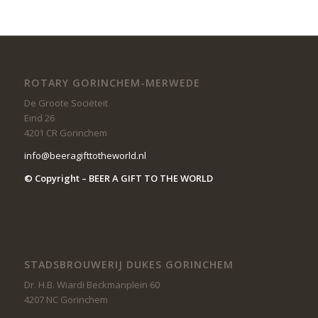
ROTARY GORINCHEM-MERWEDE
De Groote Sociëteit
Eind 26
4201 CR Gorinchem
info@beeragifttotheworld.nl
© Copyright – BEER A GIFT TO THE WORLD
STADSBROUWERIJ DUKES GORINCHEM
Dr. H.B. Wiardi Beckmanplein 60
4207 NC Gorinchem