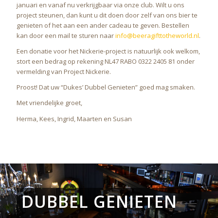
januari en vanaf nu verkrijgbaar via onze club. Wilt u ons
project steunen, dan kunt u dit doen door zelf van ons bier te
genieten of het aan een ander cadeau te geven. Bestellen
kan door een mail te sturen naar
info@beeragifttotheworld.nl
.
Een donatie voor het Nickerie-project is natuurlijk ook welkom,
stort een bedrag op rekening NL47 RABO 0322 2405 81 onder
vermelding van Project Nickerie.
Proost! Dat uw “Dukes’ Dubbel Genieten” goed mag smaken.
Met vriendelijke groet,
Herma, Kees, Ingrid, Maarten en Susan
DUBBEL GENIETEN