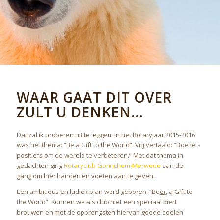
WAAR GAAT DIT OVER
ZULT U DENKEN…
Dat zal ik proberen uit te leggen. In het Rotaryjaar 2015-2016
was het thema: “Be a Gift to the World”. Vrij vertaald: “Doe iets
positiefs om de wereld te verbeteren.” Met dat thema in
gedachten ging
Rotaryclub Gorinchem-Merwede
aan de
gang om hier handen en voeten aan te geven.
Een ambitieus en ludiek plan werd geboren: “Be
er
, a Gift to
the World”. Kunnen we als club niet een speciaal biert
brouwen en met de opbrengsten hiervan goede doelen