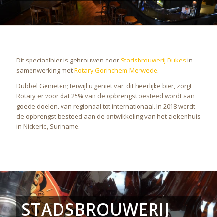
Dit speciaalbier is gebrouwen door
Stadsbrouwerij Dukes
in
samenwerking met
Rotary Gorinchem-Merwede
.
Dubbel Genieten; terwijl u geniet van dit heerlijke bier, zorgt
Rotary er voor dat 25% van de opbrengst besteed wordt aan
goede doelen, van regionaal tot internationaal. In 2018 wordt
de opbrengst besteed aan de ontwikkeling van het ziekenhuis
in Nickerie, Suriname.
STADSBROUWERIJ