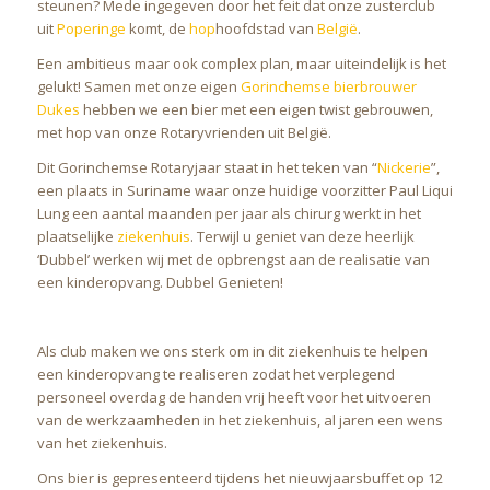
steunen? Mede ingegeven door het feit dat onze zusterclub
uit
Poperinge
komt, de
hop
hoofdstad van
België
.
Een ambitieus maar ook complex plan, maar uiteindelijk is het
gelukt! Samen met onze eigen
Gorinchemse bierbrouwer
Dukes
hebben we een bier met een eigen twist gebrouwen,
met hop van onze Rotaryvrienden uit België.
Dit Gorinchemse Rotaryjaar staat in het teken van “
Nickerie
”,
een plaats in Suriname waar onze huidige voorzitter Paul Liqui
Lung een aantal maanden per jaar als chirurg werkt in het
plaatselijke
ziekenhuis
. Terwijl u geniet van deze heerlijk
‘Dubbel’ werken wij met de opbrengst aan de realisatie van
een kinderopvang. Dubbel Genieten!
Als club maken we ons sterk om in dit ziekenhuis te helpen
een kinderopvang te realiseren zodat het verplegend
personeel overdag de handen vrij heeft voor het uitvoeren
van de werkzaamheden in het ziekenhuis, al jaren een wens
van het ziekenhuis.
Ons bier is gepresenteerd tijdens het nieuwjaarsbuffet op 12