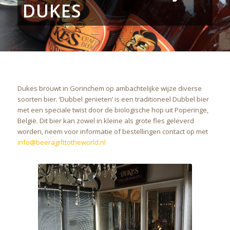
DUKES
Dukes brouwt in Gorinchem op ambachtelijke wijze diverse
soorten bier. ‘Dubbel genieten’ is een traditioneel Dubbel bier
met een speciale twist door de biologische hop uit Poperinge,
België. Dit bier kan zowel in kleine als grote fles geleverd
worden, neem voor informatie of bestellingen contact op met
info@beeragifttotheworld.nl