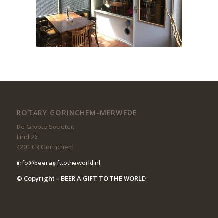
ROTARY GORINCHEM-MERWEDE
De Groote Sociëteit
Eind 26
4201 CR Gorinchem
info@beeragifttotheworld.nl
© Copyright – BEER A GIFT TO THE WORLD